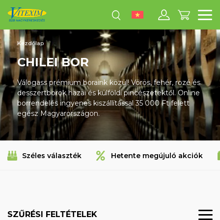
M
Kezdőlap
CHILEI BOR
Válogass prémium boraink közül! Vörös, fehér, rozé és
desszertborok hazai és külföldi pincészetektől. Online
borrendelés ingyenes kiszállítással 35 000 Ft felett
egész Magyarországon.
Széles választék
Hetente megújuló akciók
SZŰRÉSI FELTÉTELEK