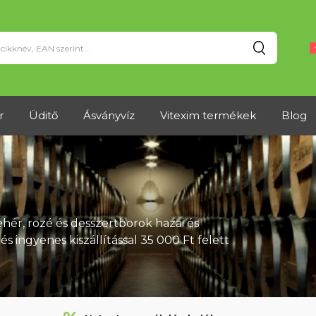
Keresés
r
Üditő
Ásványvíz
Vitexim termékek
Blog
hér, rozé és desszertborok hazai és
s ingyenes kiszállítással 35 000 Ft felett