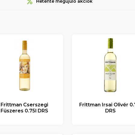
Hetente megújuló akciók
Frittman Cserszegi
Frittman Irsai Olivér 0.
Füszeres 0.75l DRS
DRS