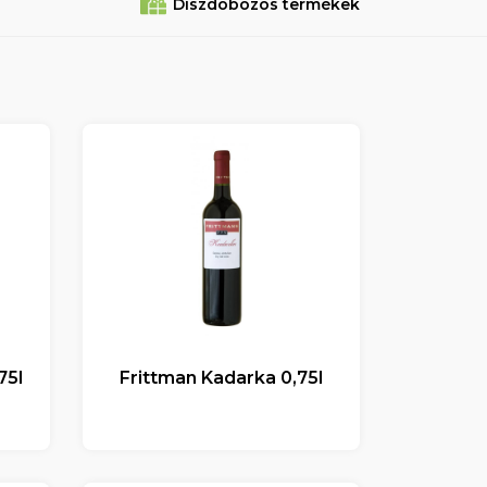
Diszdobozos termékek
75l
Frittman Kadarka 0,75l