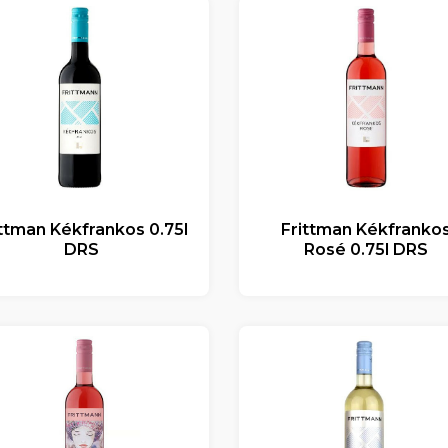
ittman Kékfrankos 0.75l
Frittman Kékfranko
DRS
Rosé 0.75l DRS