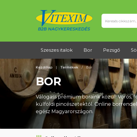
Szeszes italok
Bor
Pezsgő
Sö
Kezdőlap
Termékek
Bor
BOR
Válogass prémium boraink közül! Vörös, fe
külföldi pincészetektől. Online borrendelé
egész Magyarországon.