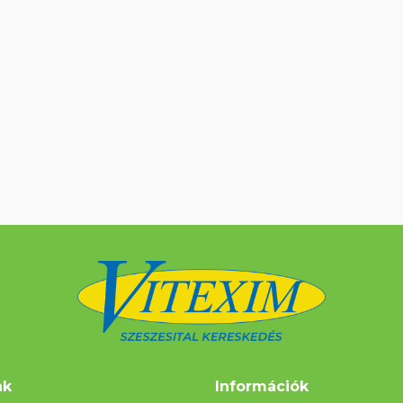
nk
Információk