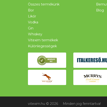
Összes termékünk
Bemut
Bor
Blog
Likőr
Vodka
Gin
Whiskey
Vitexim termékek
Különlegességek
vitexim.hu © 2026
Minden jog fenntartva!