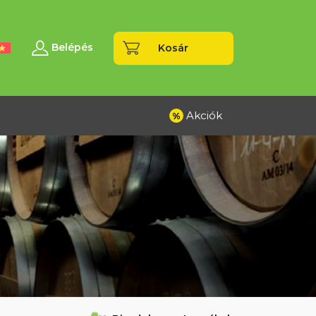
Belépés
Kosár
Akciók
%