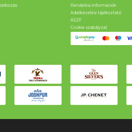
atkozás
Rendelési információk
Adatkezelési tájékoztató
ÁSZF
Cookie szabályzat