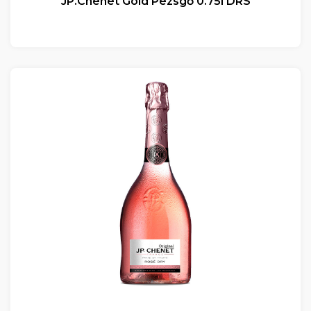
JP.Chenet Gold Pezsgő 0.75l DRS