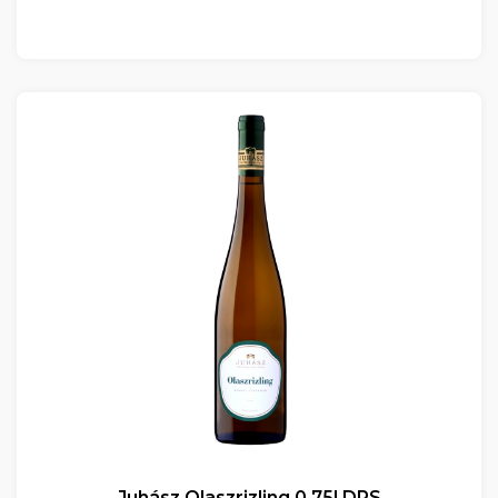
Juhász Olaszrizling 0.75l DRS