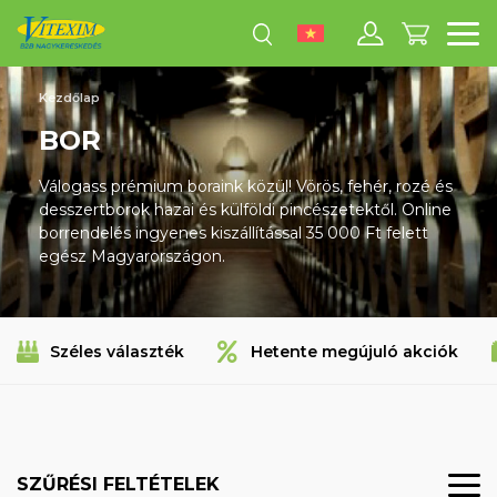
M
Kezdőlap
BOR
Válogass prémium boraink közül! Vörös, fehér, rozé és
desszertborok hazai és külföldi pincészetektől. Online
borrendelés ingyenes kiszállítással 35 000 Ft felett
egész Magyarországon.
Széles választék
Hetente megújuló akciók
SZŰRÉSI FELTÉTELEK