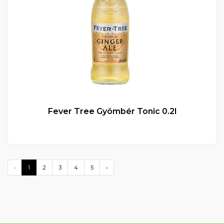
Fever Tree Gyömbér Tonic 0.2l
‹
1
2
3
4
5
›