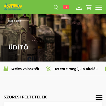
M
Kezdőlap
ÜDÍTŐ
Széles választék
Hetente megújuló akciók
SZŰRÉSI FELTÉTELEK