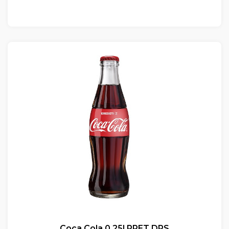
Coca Cola 0.25l RPET DRS