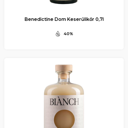
Benedictine Dom Keserűlikőr 0,7l
40%