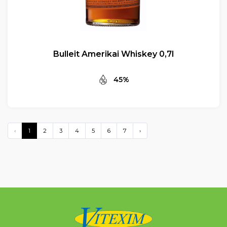
Bulleit Amerikai Whiskey 0,7l
45%
‹
1
2
3
4
5
6
7
›