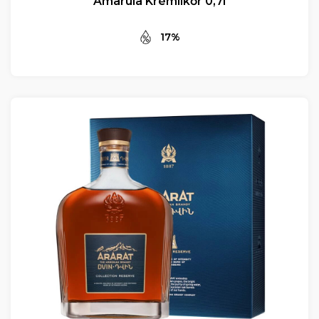
Amarula Krémlikőr 0,7l
17%