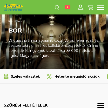
M
Kezdőlap
BOR
Válogass prémium boraink közül! Vörös, fehér, rozé és
desszertborok hazai és külföldi pincészetektől. Online
borrendelés ingyenes kiszállítással 35 000 Ft felett
egész Magyarországon.
Széles választék
Hetente megújuló akciók
SZŰRÉSI FELTÉTELEK