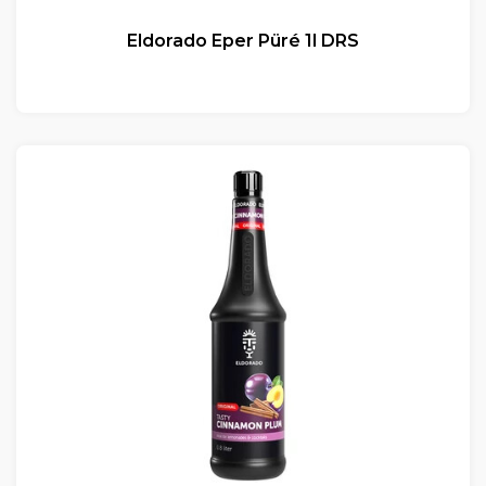
Eldorado Eper Püré 1l DRS