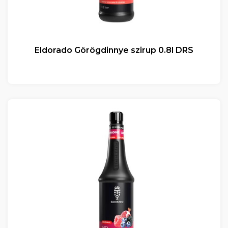
Eldorado Görögdinnye szirup 0.8l DRS