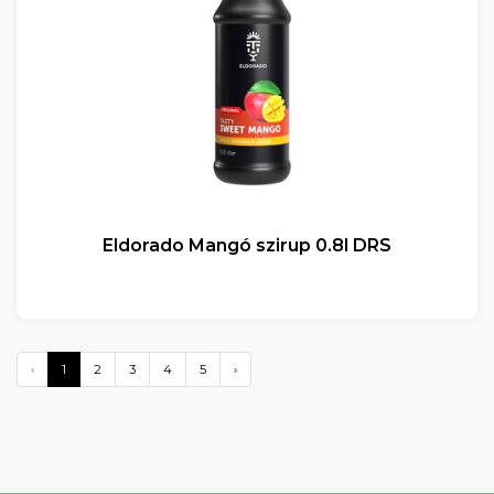
Eldorado Mangó szirup 0.8l DRS
‹
1
2
3
4
5
›