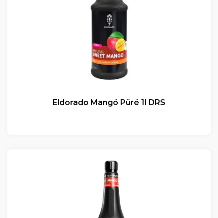
Eldorado Mangó Püré 1l DRS