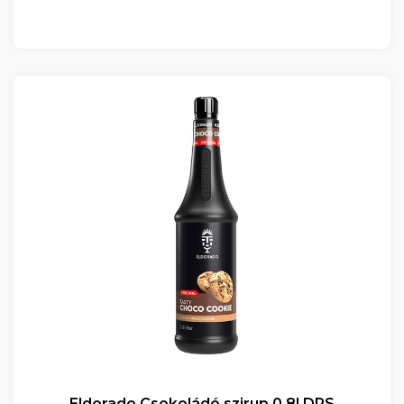
Eldorado Csokoládé szirup 0.8l DRS