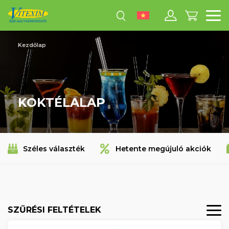
M
Kezdőlap
KOKTÉLALAP
Széles választék
Hetente megújuló akciók
SZŰRÉSI FELTÉTELEK