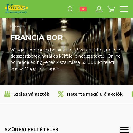
M
Kezdőlap
FRANCIA BOR
Válogass prémium boraink közül! Vörös, fehér, rozé és
desszertborok hazai és külföldi pincészetektől. Online
borrendelés ingyenes kiszállítással 35 000 Ft felett
egész Magyarországon.
Széles választék
Hetente megújuló akciók
SZŰRÉSI FELTÉTELEK