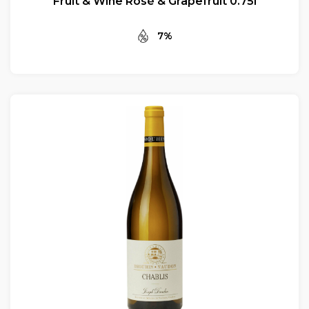
Fruit & Wine Rosé & Grapefruit 0.75l
7%