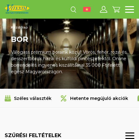
M
Kezdőlap
BOR
Válogass prémium boraink közül! Vörös, fehér, rozé és
desszertborok hazai és külföldi pincészetektől. Online
borrendelés ingyenes kiszállítással 35 000 Ft felett
egész Magyarországon.
Széles választék
Hetente megújuló akciók
SZŰRÉSI FELTÉTELEK