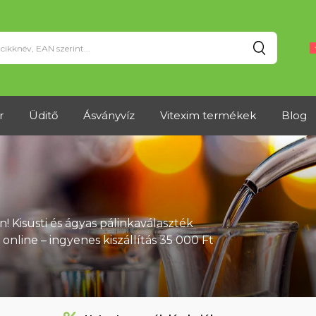
Keresés
r
Üditő
Ásványvíz
Vitexim termékek
Blog
 Kisüsti és ágyas pálinkaválaszték
nline – ingyenes kiszállítás 35 000 Ft