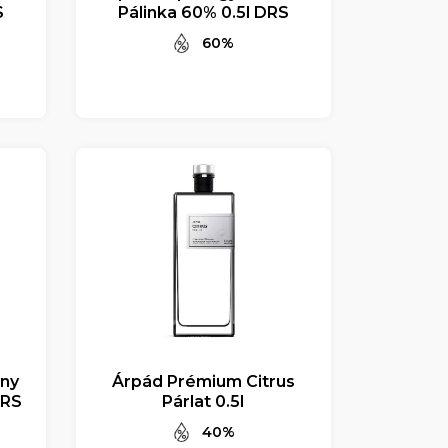
S
Pálinka 60% 0.5l DRS
60%
ony
Árpád Prémium Citrus
DRS
Párlat 0.5l
40%