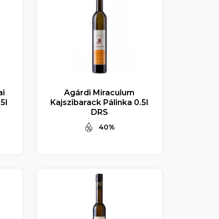
ai
Agárdi Miraculum
5l
Kajszibarack Pálinka 0.5l
DRS
40%