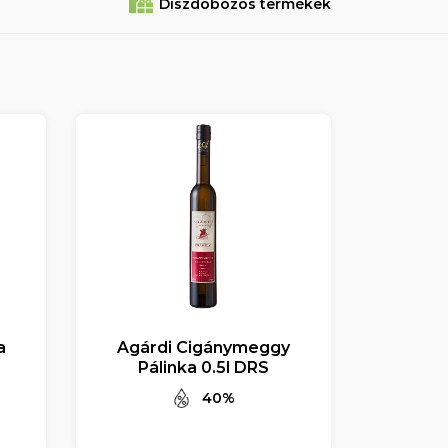
Diszdobozos termékek
a
Agárdi Cigánymeggy
Pálinka 0.5l DRS
40%