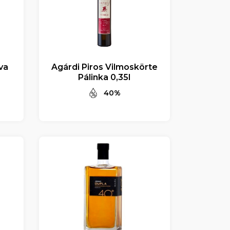
va
Agárdi Piros Vilmoskörte
Pálinka 0,35l
40%