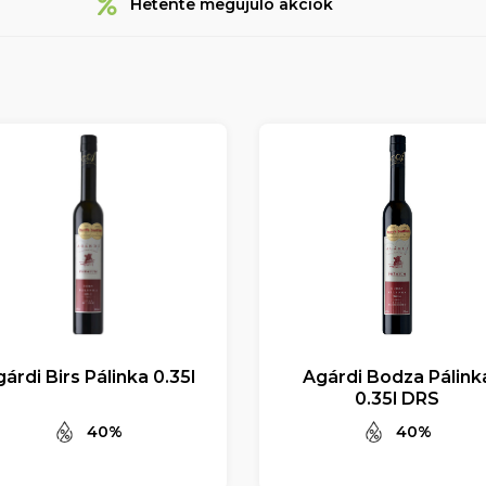
Hetente megújuló akciók
árdi Birs Pálinka 0.35l
Agárdi Bodza Pálink
0.35l DRS
40%
40%