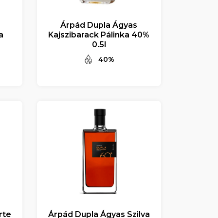
Árpád Dupla Ágyas
a
Kajszibarack Pálinka 40%
0.5l
40%
rte
Árpád Dupla Ágyas Szilva