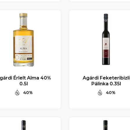
gárdi Érlelt Alma 40%
Agárdi Feketeribizli
0.5l
Pálinka 0.35l
40%
40%