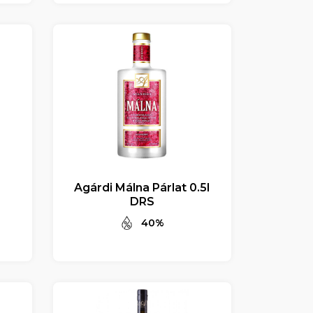
Agárdi Málna Párlat 0.5l
DRS
40%