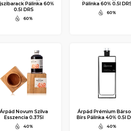
jszibarack Pálinka 60%
Pálinka 60% 0.5l DR
0.5l DRS
60%
60%
Árpád Novum Szilva
Árpád Prémium Bárs
Esszencia 0.375l
Birs Pálinka 40% 0.5l 
40%
40%