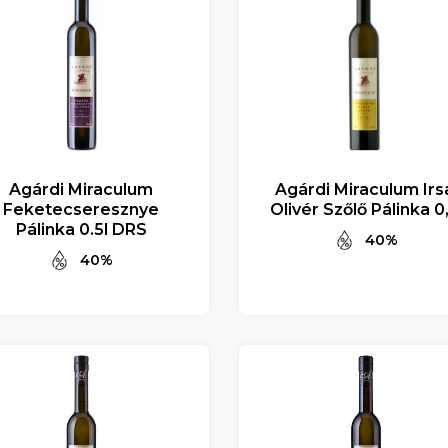
Agárdi Miraculum
Agárdi Miraculum Irs
Feketecseresznye
Olivér Szőlő Pálinka 0,
Pálinka 0.5l DRS
40%
40%