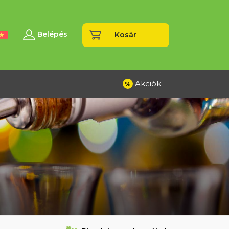
Belépés
Kosár
Akciók
%