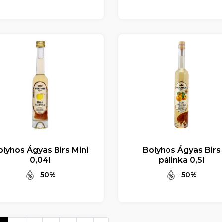
olyhos Ágyas Birs Mini
Bolyhos Ágyas Birs
0,04l
pálinka 0,5l
50%
50%