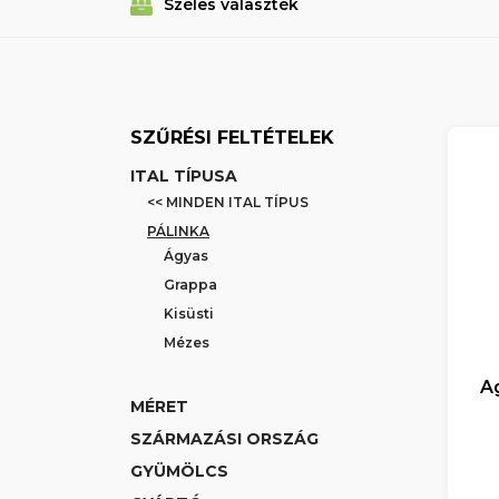
Széles választék
SZŰRÉSI FELTÉTELEK
ITAL TÍPUSA
<< MINDEN ITAL TÍPUS
PÁLINKA
Ágyas
Grappa
Kisüsti
Mézes
Ag
MÉRET
SZÁRMAZÁSI ORSZÁG
GYÜMÖLCS