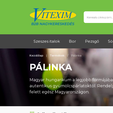
Szeszes italok
Bor
Pezsgő
Sö
Kezdőlap
Termékek
Pálinka
PÁLINKA
Magyar hungarikum a legjobb formájában!
autentikus gyümölcspárlatoktól. Rendelj o
felett egész Magyarországon.