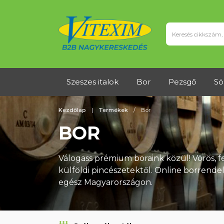
Szeszes italok
Bor
Pezsgő
Sö
Kezdőlap
Termékek
Bor
BOR
Válogass prémium boraink közül! Vörös, fe
külföldi pincészetektől. Online borrendelé
egész Magyarországon.