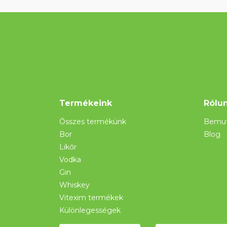
Termékeink
Rólu
Összes termékünk
Bemut
Bor
Blog
Likőr
Vodka
Gin
Whiskey
Vitexim termékek
Különlegességek