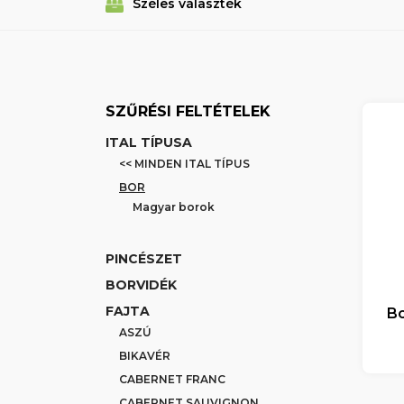
Széles választék
SZŰRÉSI FELTÉTELEK
ITAL TÍPUSA
<< MINDEN ITAL TÍPUS
BOR
Magyar borok
PINCÉSZET
BORVIDÉK
FAJTA
Bo
ASZÚ
BIKAVÉR
CABERNET FRANC
CABERNET SAUVIGNON