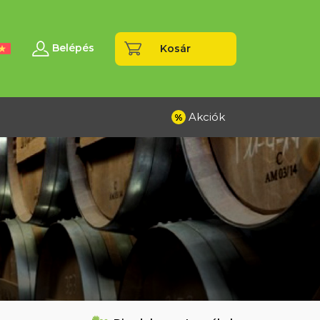
Belépés
Kosár
Akciók
%