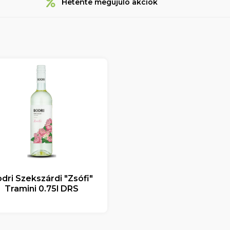
Hetente megújuló akciók
dri Szekszárdi "Zsófi"
Tramini 0.75l DRS