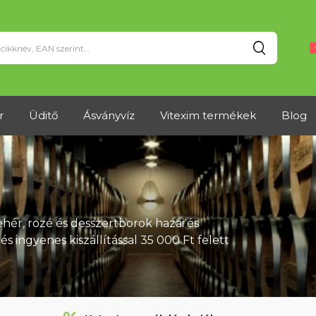
Keresés
r
Üditő
Ásványvíz
Vitexim termékek
Blog
hér, rozé és desszertborok hazai és
s ingyenes kiszállítással 35 000 Ft felett