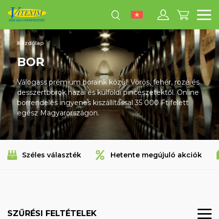
M
Kezdőlap
BOR
Válogass prémium boraink közül! Vörös, fehér, rozé és
desszertborok hazai és külföldi pincészetektől. Online
borrendelés ingyenes kiszállítással 35 000 Ft felett
egész Magyarországon.
Széles választék
Hetente megújuló akciók
SZŰRÉSI FELTÉTELEK