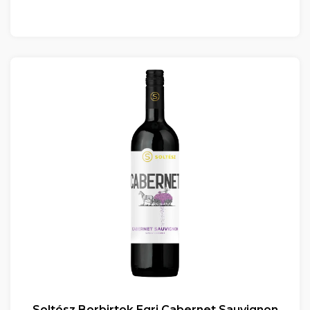
Soltész Borbirtok Egri Cabernet Sauvignon