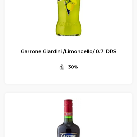
Garrone Giardini /Limoncello/ 0.7l DRS
30%