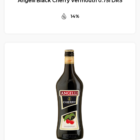
Angelli Black Cherry Vermouth 0.75l DRS
14%