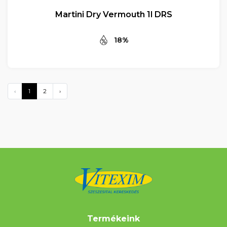
Martini Dry Vermouth 1l DRS
18%
‹
1
2
›
Termékeink