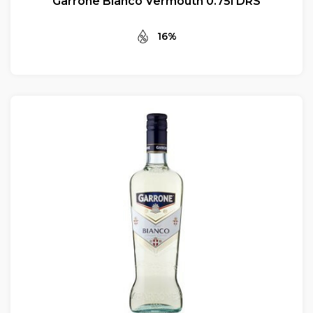
Garrone Bianco Vermouth 0.75l DRS
16%