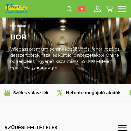
M
Kezdőlap
BOR
Válogass prémium boraink közül! Vörös, fehér, rozé és
desszertborok hazai és külföldi pincészetektől. Online
borrendelés ingyenes kiszállítással 35 000 Ft felett
egész Magyarországon.
Széles választék
Hetente megújuló akciók
SZŰRÉSI FELTÉTELEK