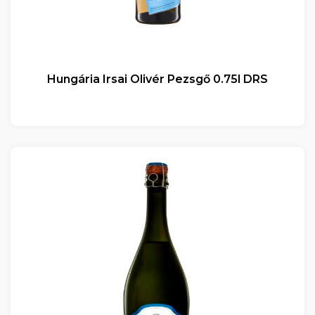
Hungária Irsai Olivér Pezsgő 0.75l DRS