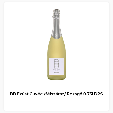
BB Ezüst Cuvée /félszáraz/ Pezsgő 0.75l DRS