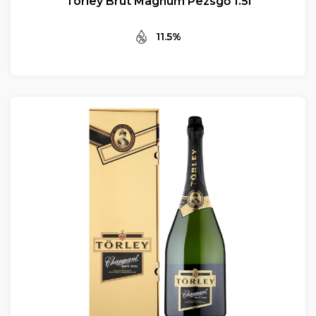
Törley Brut Magnum Pezsgő 1.5l
11.5%