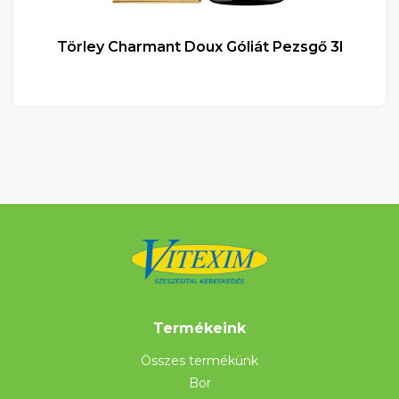
Törley Charmant Doux Góliát Pezsgő 3l
Termékeink
Összes termékünk
Bor