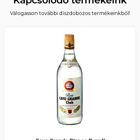
Kapcsolódó termékeink
Válogasson további díszdobozos termékeinkből!