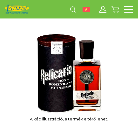
M
A kép illusztráció, a termék eltérő lehet.