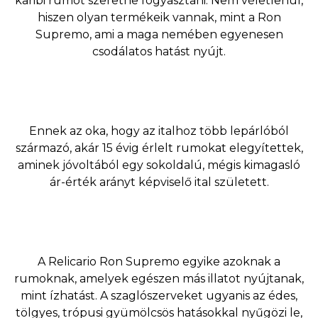
karibi rumot szeretne fogyasztani. Nem véletlenül,
hiszen olyan termékeik vannak, mint a Ron
Supremo, ami a maga nemében egyenesen
csodálatos hatást nyújt.
Ennek az oka, hogy az italhoz több lepárlóból
származó, akár 15 évig érlelt rumokat elegyítettek,
aminek jóvoltából egy sokoldalú, mégis kimagasló
ár-érték arányt képviselő ital született.
A Relicario Ron Supremo egyike azoknak a
rumoknak, amelyek egészen más illatot nyújtanak,
mint ízhatást. A szaglószerveket ugyanis az édes,
tölgyes, trópusi gyümölcsös hatásokkal nyűgözi le,