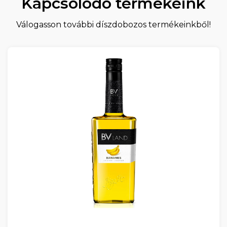
Kapcsolódó termékeink
Válogasson további díszdobozos termékeinkből!