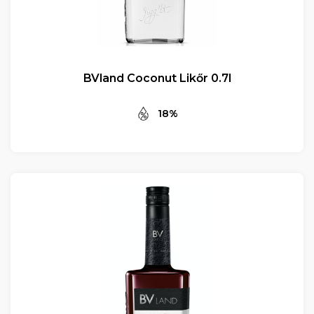
BVland Coconut Likőr 0.7l
18%