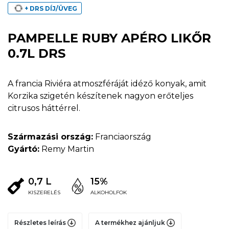
+ DRS DÍJ/ÜVEG
PAMPELLE RUBY APÉRO LIKŐR
0.7L DRS
A francia Riviéra atmoszféráját idéző konyak, amit
Korzika szigetén készítenek nagyon erőteljes
citrusos háttérrel.
Származási ország:
Franciaország
Gyártó:
Remy Martin
0,7 L
15%
KISZERELÉS
ALKOHOLFOK
Részletes leírás
A termékhez ajánljuk