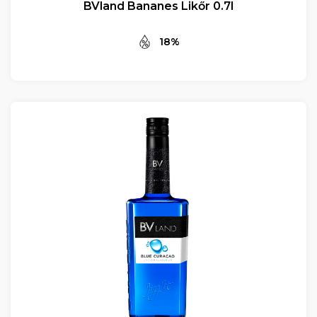
BVland Bananes Likőr 0.7l
18%