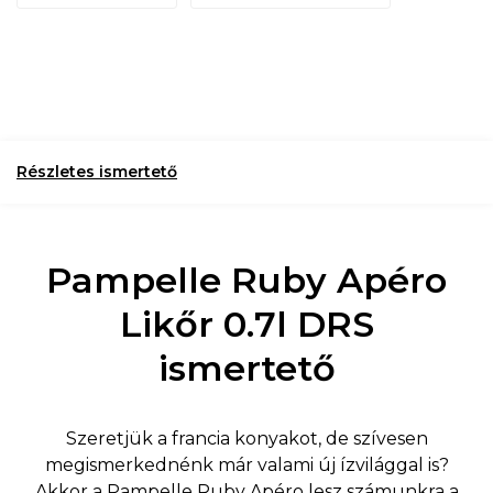
Részletes ismertető
Pampelle Ruby Apéro
Likőr 0.7l DRS
ismertető
Szeretjük a francia konyakot, de szívesen
megismerkednénk már valami új ízvilággal is?
Akkor a Pampelle Ruby Apéro lesz számunkra a